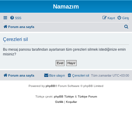
Namazım
SSS
Kayıt
Giriş
A
Forum ana sayfa
r
Çerezleri sil
a
Bu mesaj panosu tarafından ayarlanan tüm çerezleri silmek istediğinize emin
misiniz?
Forum ana sayfa
Bize ulaşın
Çerezleri sil
Tüm zamanlar
UTC+03:00
Powered by
phpBB
® Forum Software © phpBB Limited
Türkçe çeviri:
phpBB Türkiye
&
Türkiye Forum
Gizlilik
|
Koşullar